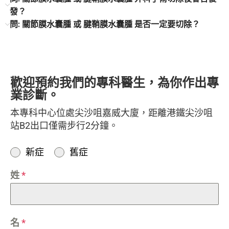
發？
問: 關節膜水囊腫 或 腱鞘膜水囊腫 是否一定要切除？
歡迎預約我們的專科醫生，為你作出專
業診斷。
本專科中心位處尖沙咀嘉威大廈，距離港鐵尖沙咀
站B2出口僅需步行2分鐘。
新症
舊症
姓
*
名
*