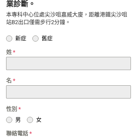
業診斷。
本專科中心位處尖沙咀嘉威大廈，距離港鐵尖沙咀
站B2出口僅需步行2分鐘。
新症
舊症
姓
*
名
*
性別
*
男
女
聯絡電話
*