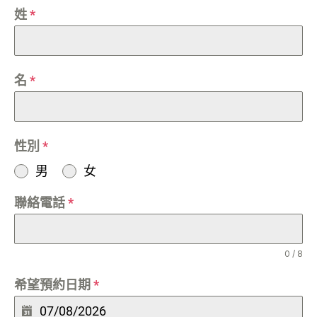
姓
*
名
*
性別
*
男
女
聯絡電話
*
0 / 8
希望預約日期
*