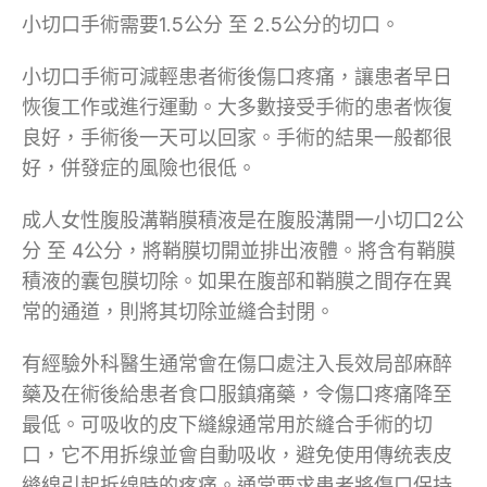
小切口手術需要1.5公分 至 2.5公分的切口。
小切口手術可減輕患者術後傷口疼痛，讓患者早日
恢復工作或進行運動。大多數接受手術的患者恢復
良好，手術後一天可以回家。手術的結果一般都很
好，併發症的風險也很低。
成人女性腹股溝鞘膜積液是在腹股溝開一小切口2公
分 至 4公分，將鞘膜切開並排出液體。將含有鞘膜
積液的囊包膜切除。如果在腹部和鞘膜之間存在異
常的通道，則將其切除並縫合封閉。
有經驗外科醫生通常會在傷口處注入長效局部麻醉
藥及在術後給患者食口服鎮痛藥，令傷口疼痛降至
最低。可吸收的皮下縫線通常用於縫合手術的切
口，它不用拆缐並會自動吸收，避免使用傳统表皮
縫線引起拆缐時的疼痛。通常要求患者將傷口保持