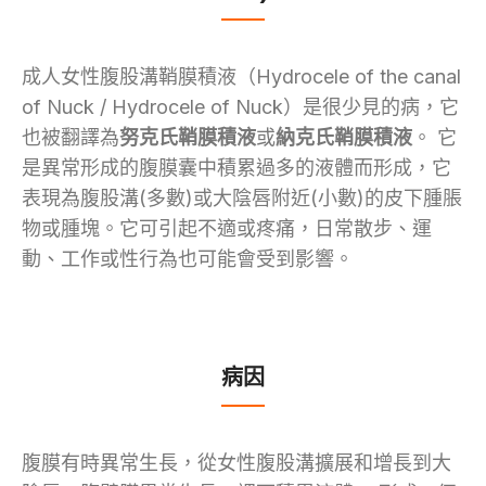
成人女性腹股溝鞘膜積液（
Hydrocele of the canal
of Nuck / Hydrocele of Nuck
）是很少見的病，它
也被翻譯為
努克
氏
鞘膜積液
或
納克氏
鞘膜積液
。
它
是異常形成的腹膜囊中積累過多的液體而形成，它
表現為腹股溝(多數)或
大
陰唇附近(小數)的皮下腫脹
物或腫塊。它可引起不適或疼痛，日常散步、運
動、工作或性行為也可能會受到影響。
病因
腹膜有時異常生長
，
從女性腹股溝擴展和增長到大