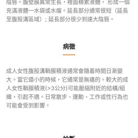
陰唇
。腹壁膜異常生長，裡面積累液體，
形成一個
充滿液體一
水
袋或
水瘤
。
延長部分通常很短（延長
至腹股溝區域）; 延長部分很少到達大陰唇
。
病徵
成人女性
腹股溝
鞘膜積液
通常會隨着時間日漸變
大
。
當它還小的時候，它通常是無痛的。較大的
成
人女性鞘膜積液(>3
公分)可能壓縮附近的結構/組
織
，
引起不適。日常散步、運動、工作或性行為也
可能會受到影響。