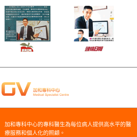
加和專科中心的專科醫生為每位病人提供高水平的醫
療服務和個人化的照顧。