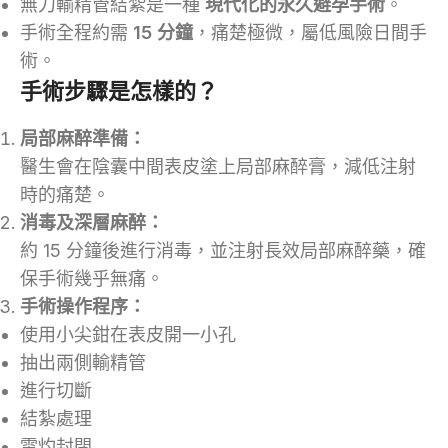
無刀輸精管結紮是一種
現代化的永久避孕手術
。
手術全程約需
15 分鐘
，痛楚極微，屬低風險日間手
術。
手術步驟是怎樣的？
局部麻醉準備：
醫生會在陰囊中間表皮塗上局部麻醉膏，減低注射
時的痛楚。
消毒及深層麻醉：
約 15 分鐘後進行消毒，並注射長效局部麻醉藥，確
保手術幾乎無痛。
手術操作程序：
使用小尖鉗在表皮開一小孔
抽出兩側輸精管
進行切斷
結紮處理
電灼封閉