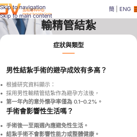
Skip to navigation
簡
|
ENG
Skip to main content
輸精管結紮
症狀與類型
男性結紮手術的避孕成效有多高？
根據研究資料顯示：
採用男性輸精管結紮作為避孕方法後，
第一年內的意外懷孕率僅為 0.1–0.2%。
手術會影響性生活嗎？
手術後一至兩週內應避免性生活。
結紮手術不會影響性能力或整體健康。