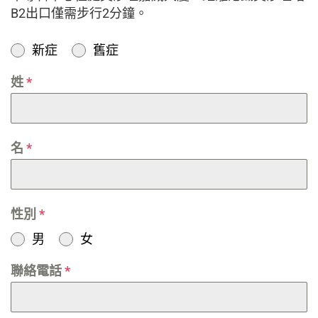
B2出口僅需步行2分鐘。
新症
舊症
姓
*
名
*
性別
*
男
女
聯絡電話
*