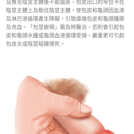
及推至陰莖主體後不能還原，包皮出口的窄位卡在
陰莖主體上及勒住陰莖主體，使包皮和龜頭因血液
及淋巴液循環產生障礙，引致遠端包皮和龜頭腫脹
及充血。「包莖嵌頓」需及時醫治，否則會引起包
皮和龜頭水腫或龜頭血液循環受損，嚴重更可引起
包皮炎或陰莖組織壞死。