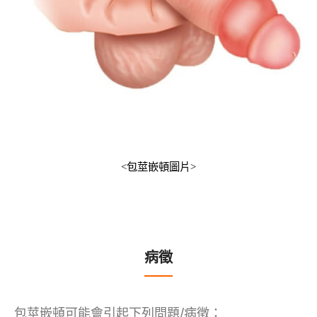
<
包莖嵌頓圖片
>
病徵
包莖嵌頓可能會引起下列問題/病徵：