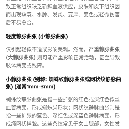
致正常组织缺乏新鲜血液供应，皮肤和皮下组织因
而出现缺氧、水肿、发炎、变厚、变色或轻微伤害
后不易愈合。
轻度静脉曲张 (小静脉曲张)
仅引起轻微不适或影响美观。然而，
严重静脉曲张
(大静脉曲张)
则可能严重影响正常活动，甚至导致
肢体病变或残障。
小静脉曲张 (别称: 蜘蛛纹静脉曲张或网状纹静脉曲
张) (通常1mm-3mm)
蜘蛛纹静脉曲张是指一些扩张的红色或深红色微丝
血管病变，形成蜘蛛脚形状；网状纹静脉曲张则是
指一些扩张的蓝色、深红色或深蓝色静脉病变，形
成绳网状样貌。这些条纹常见于女士腿部，女性发