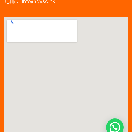
电邮︰
info@gvsc.hk