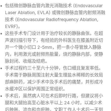
包括微创静脉血管内激光消融技术 (Endovascular
Laser Ablation, EVLA) 或微创静脉血管内射频消融
技术 (Endovascular Radiofrequency Ablation,
EVRF)。
这些手术专门设计用于治疗较长的静脉曲张。在超
声波扫描引导下，有经验的外科医生在膝盖附近切
开一个微小切口 2-5mm，把一条小导管放入静脉
内，利用激光或射频热能量，烧灼静脉内部，使静
脉封闭、收缩及结疤。
手术过程约三十至六十分钟，伤口细且复发率低。
手术需于静脉周围注射大量生理盐水稀释的长效局
部麻醉药，减少手术中及手术后的痛楚，并形成冷
水缓冲区以保护周围正常组织。
手术后，虽然病人可在术后即时行路，但建议将小
腿和大腿抬高至心脏水平以上 24 小时，以减少术
后肿胀、流血和血瘀肿。文职工作人士术后一天到