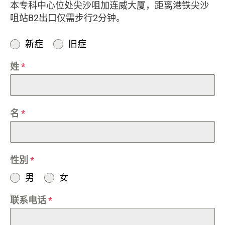
本专科中心位处尖沙咀加连威大厦，距离港铁尖沙
咀站B2出口仅需步行2分钟。
新症
旧症
姓
*
名
*
性別
*
男
女
联系电话
*