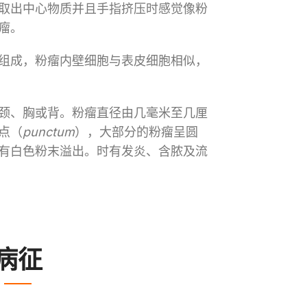
取出中心物质并且手指挤压时感觉像粉
瘤。
组成，粉瘤内壁细胞与表皮细胞相似，
颈、胸或背。粉瘤直径由几毫米至几厘
点（
punctum
），大部分的粉瘤呈圆
有白色粉末溢出。时有发炎、含脓及流
病征