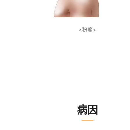
<粉瘤>
病因