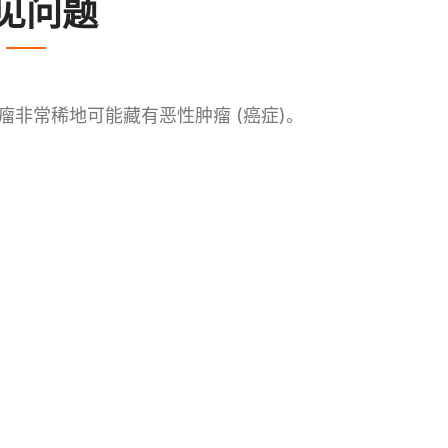
见问题
瘤非常稀地可能藏有恶性肿瘤 (癌症)。