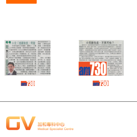
Read
Read
more
more