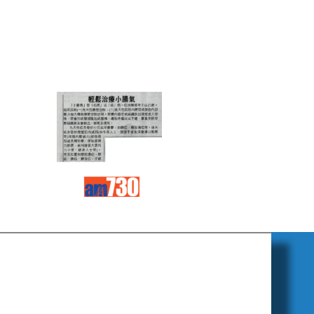
Read
Read
more
more