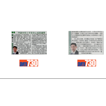
Read
Read
more
more