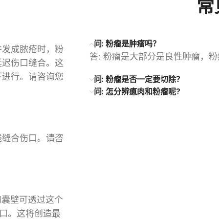
常
问: 粉瘤是肿瘤吗？
并发成脓疮时，粉
答: 粉瘤是大部分是良性肿瘤，粉
延迟伤口缝合。这
下进行。请咨询您
问: 粉瘤是否一定要切除？
问: 怎分辨瘜肉和粉瘤呢?
线缝合伤口。请咨
和囊壁可透过这个
伤口。这将创造最