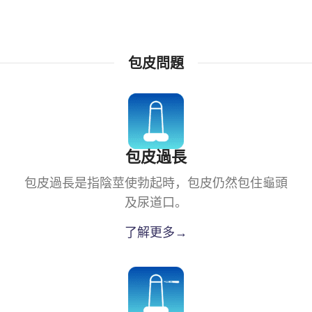
包皮問題
包皮過長
包皮過長是指陰莖使勃起時，包皮仍然包住龜頭
及尿道口。
了解更多→