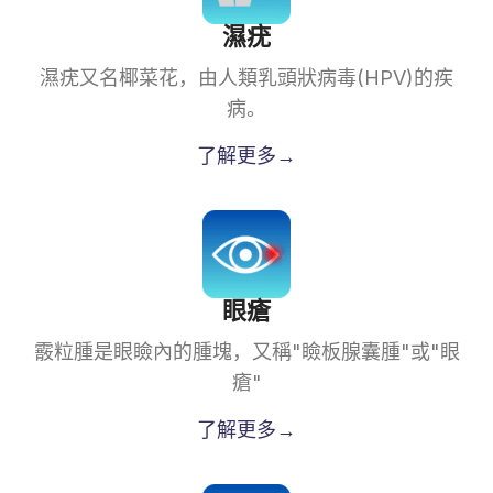
濕疣
濕疣又名椰菜花，由人類乳頭狀病毒(HPV)的疾
病。
了解更多→
眼瘡
霰粒腫是眼瞼內的腫塊，又稱"瞼板腺囊腫"或"眼
瘡"
了解更多→