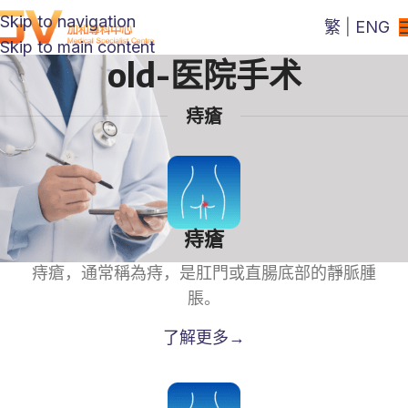
Skip to navigation
繁
|
ENG
Skip to main content
old-医院手术
痔瘡
痔瘡
痔瘡，通常稱為痔，是肛門或直腸底部的靜脈腫
脹。
了解更多→