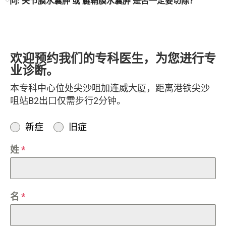
问: 关节膜水囊肿 或 腱鞘膜水囊肿 是否一定要切除？
欢迎预约我们的专科医生，为您进行专
业诊断。
本专科中心位处尖沙咀加连威大厦，距离港铁尖沙
咀站B2出口仅需步行2分钟。
新症
旧症
姓
*
名
*