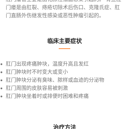
门瘘是由肛裂、痔疮切除术后伤口、克隆氏症、肛
门直肠外伤继发性感染或恶性肿瘤引起的。
临床主要症状
肛门出现疼痛肿块，温度升高且发红
肛门肿块时不时变大或变小
肛门肿块分泌有臭味、脓样或血迹的分泌物
肛门周围的皮肤容易被刺激
肛门肿块坐着时或排便时困难和疼痛
治疗方法