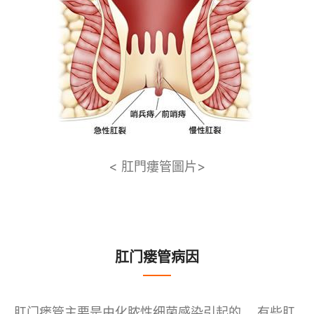
< 肛門瘻管圖片>
肛门瘘管病因
肛门瘘管主要是由化脓性细菌感染引起的。 有些肛