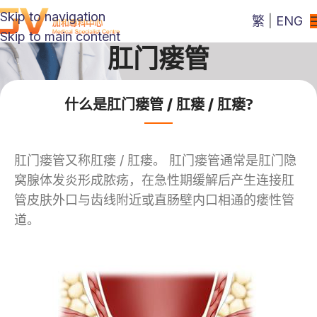
Skip to navigation
繁
|
ENG
Skip to main content
肛门瘘管
什么是肛门瘘管 / 肛瘘 / 肛瘘?
肛门瘘管又称肛瘘 / 肛瘘。 肛门瘘管通常是肛门隐
窝腺体发炎形成脓疡，在急性期缓解后产生连接肛
管皮肤外口与齿线附近或直肠壁内口相通的瘘性管
道。