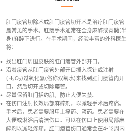
肛门瘘管切除术或肛门瘘管切开术是治疗肛门瘘管
最常见的手术。肛瘘手术通常在全身麻醉或脊髓(半
身)麻醉下进行。在手术期间，经验丰富的外科医生
将：
找出肛门周围皮肤的肛门瘘管外部开口。
沿着瘘管从肛门瘘管外部开口插入探针或注射
(H
O
)过氧化氢(俗称双氧水)来找到肛门瘘管内开
2
2
口。然后切开或切除瘘管。
尽量保留肛门括约肌，防止大便失禁。
在伤口注射长效局部麻醉剂，以减轻手术后疼痛。
手术后，患者需要服用止痛药、泻药。患者需要在
大便或淋浴后清洁伤口。可以在伤口上使用局部麻
醉剂以减轻疼痛。肛门瘘管伤口通常会在4-12周内