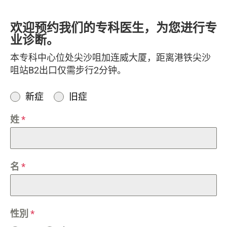
欢迎预约我们的专科医生，为您进行专
业诊断。
本专科中心位处尖沙咀加连威大厦，距离港铁尖沙
咀站B2出口仅需步行2分钟。
新症
旧症
姓
*
名
*
性別
*