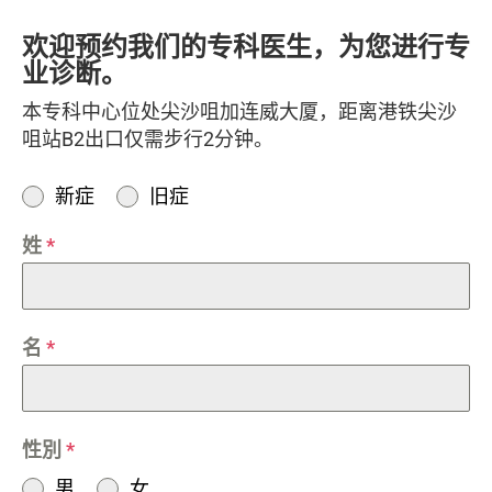
欢迎预约我们的专科医生，为您进行专
业诊断。
本专科中心位处尖沙咀加连威大厦，距离港铁尖沙
咀站B2出口仅需步行2分钟。
新症
旧症
姓
*
名
*
性別
*
男
女