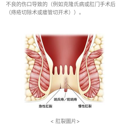
不良的伤口导致的（例如克隆氏病或肛门手术后
（痔疮切除术或瘘管切开术））。
< 肛裂圖片>