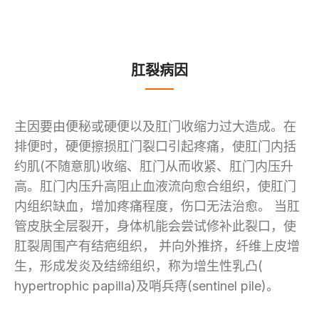
肛裂病因
主因要由便秘或硬便以及肛门收缩力过大造成。在
排便时，硬便擦损肛门裂口引起疼痛，使肛门内括
约肌(不随意肌)收缩、肛门从而收紧、肛门内压升
高。肛门内压升高阻止血液流向愈合组织，使肛门
内组织缺血，增加疼痛程度，伤口无法治愈。 当肛
管皮肤全层裂开，身体机能会尝试修补此裂口，使
肛裂周围产有结疤组织， 并向外推挤，纤维上皮增
生，形成发炎及结缔组织，称为增生性乳凸(
hypertrophic papilla)及哨兵痔(sentinel pile)。