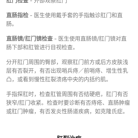
肛门检查
- 外部观察肛门
直肠指检
- 医生使用戴手套的手指触诊肛门和直
肠。
直肠镜/肛门镜检查
- 医生使用直肠镜/肛门镜对直
肠下部和肛管进行目视检查。
分开肛门周围的臀部，观察肛门前方或后方皮肤浅
层有否裂开，有否出现哨兵痔／前哨痔、增生性乳
凸，或看到慢性肛裂溃疡中央的内括约肌。
手指探肛时，检查肛管周围有否结硬疤，肛门有否
狭窄/肛门收紧。检查时要诊断有否痔疮、直肠肿瘤
或肛门肿瘤，有否发炎性肠道疾病，如克隆氏症。