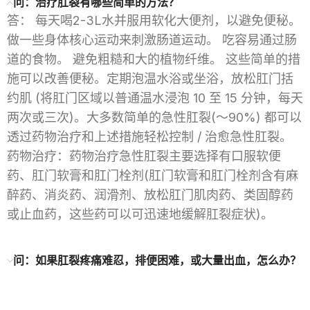
问：治疗肛裂有哪些简单的方法？
答： 每天喝2-3L水并服用软化大便剂，以避免便秘。
做一些身体核心运动来刺激肠道运动。 吃容易通过肠
道的食物。 避免粗糙和大的植物纤维。 这些简单的措
施可以改善便秘。定期泡温水浴或坐浴，放松肛门括
约肌 (将肛门区域以普通温水浸泡 10 至 15 分钟，每天
两次或三次)。大多数简单的急性肛裂(～90%) 都可以
透过药物治疗和上述措施轻松控制 / 治愈急性肛裂。
药物治疗：药物治疗急性肛裂主要选择有口服软便
药、肛门软膏和肛门栓剂(肛门软膏和肛门栓剂含有麻
醉药、消炎药、润滑剂、放松肛门肌肉药、类固醇药
或止血药，这些药可以可迅速地缓解肛裂症状)。
问：如果肛裂疼痛难忍，排便困难，或大量出血，怎么办？