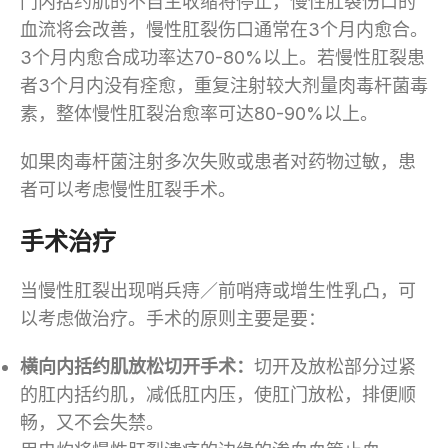
门内括约肌的不自主收缩将停止，慢性肛裂伤口的
血流将会改善，慢性肛裂伤口通常在3个月内愈合。
3个月内愈合成功率达70-80%以上。若慢性肛裂患
者3个月内没有痊愈，重复注射较大剂量肉毒杆菌毒
素，整体慢性肛裂治愈率可达80-90%以上。
如果肉毒杆菌注射多次失败或患者对药物过敏，患
者可以考虑慢性肛裂手术。
手术治疗
当慢性肛裂出现哨兵痔／前哨痔或增生性乳凸，可
以考虑做治疗。手术的原则主要是要：
横向内括约肌放松切开手术：
切开及放松部分过紧
的肛内括约肌，减低肛内压，使肛门放松，排便顺
畅，又不会失禁。