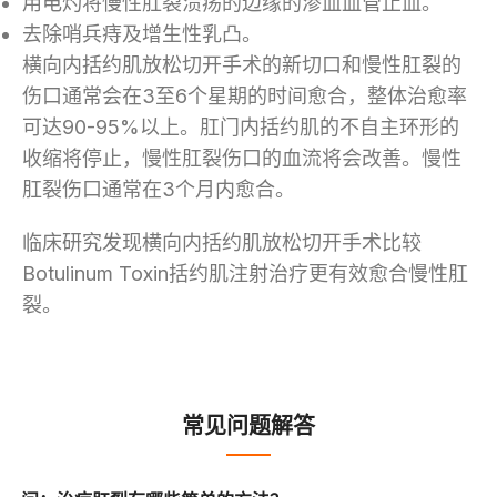
用电灼将慢性肛裂溃疡的边缘的渗血血管止血。
去除哨兵痔及增生性乳凸。
横向内括约肌放松切开手术的新切口和慢性肛裂的
伤口通常会在3至6个星期的时间愈合，整体治愈率
可达90-95%以上。肛门内括约肌的不自主环形的
收缩将停止，慢性肛裂伤口的血流将会改善。慢性
肛裂伤口通常在3个月内愈合。
临床研究发现横向内括约肌放松切开手术比较
Botulinum Toxin括约肌注射治疗更有效愈合慢性肛
裂。
常见问题解答