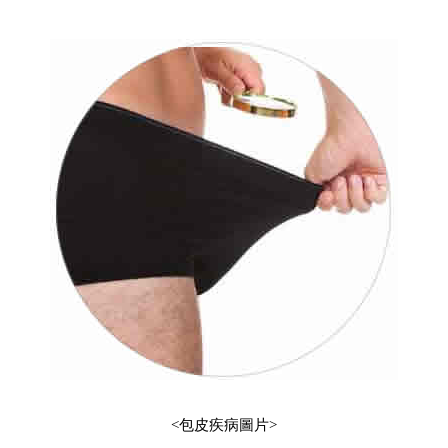
<包皮疾病圖片
>