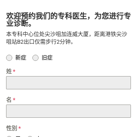
欢迎预约我们的专科医生，为您进行专
业诊断。
本专科中心位处尖沙咀加连威大厦，距离港铁尖沙
咀站B2出口仅需步行2分钟。
新症
旧症
姓
*
名
*
性別
*