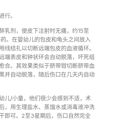
进行。
醉乳剂，使皮下注射时无痛，约15至
醉药。在婴幼儿的包皮和龟头之间放入
用线结扎以切断远端包皮的血液循环。
远端表皮和钟状环会自动脱落，坏死组
愈合。其效果类似于脐带钳切断脐带血
黑并自动脱落，随后伤口在几天内自动
幼儿/小童，他们很少会感到不适，术
后，用生理盐水、蒸馏水或消毒液冲洗
干即可。2至3星期后，伤口自然完全