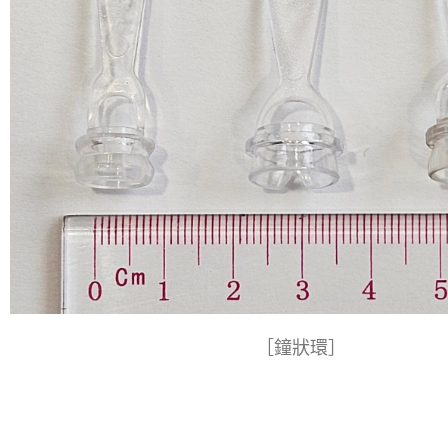
［鐘狀環］