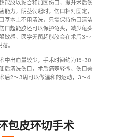
超能胶以黏合和加固伤口，提升术后伤
菌能力。阴茎勃起时，伤口相对固定，
口基本上不用清洗，只需保持伤口清洁
伤口超能胶还可以保护龟头，减少龟头
般敏感。医学无菌超能胶会在术后3〜
脱落。
中出血量较少，手术时间约为15-30
便后清洗伤口，术后痛楚轻微、伤口美
术后2〜3周可以做温和的运动，3〜4
环包皮环切手术