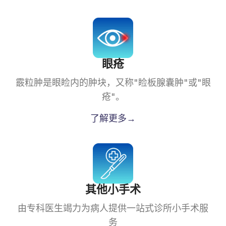
眼疮
霰粒肿是眼睑内的肿块，又称"睑板腺囊肿"或"眼
疮"。
了解更多→
其他小手术
由专科医生竭力为病人提供一站式诊所小手术服
务